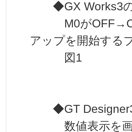
◆GX Works3
M0がOFF→O
アップを開始する
図1
◆GT Designer3
数値表示を画面