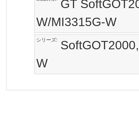
GT SoftGOT20
W/MI3315G-W
シリーズ
SoftGOT2000
W