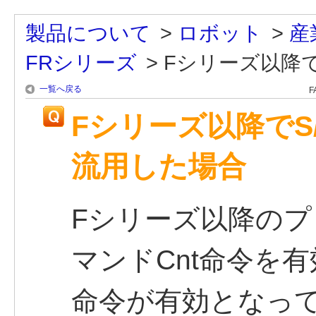
製品について
>
ロボット
>
産
FRシリーズ
>
Fシリーズ以降でS
一覧へ戻る
F
Fシリーズ以降でS
流用した場合
Fシリーズ以降の
マンドCnt命令を有
命令が有効となっ