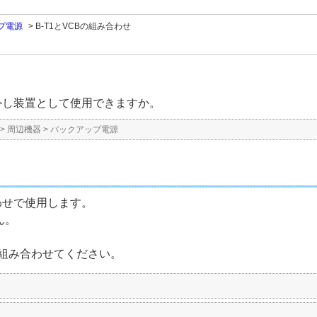
プ電源
>
B-T1とVCBの組み合わせ
引外し装置として使用できますか。
>
周辺機器
>
バックアップ電源
合わせで使用します。
ん。
の組み合わせてください。