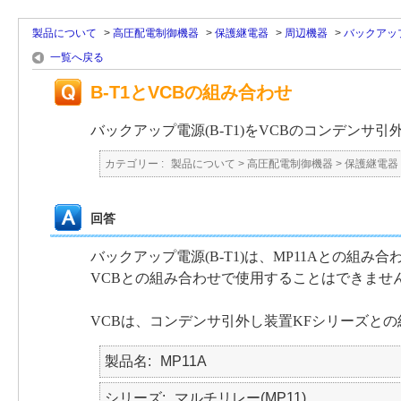
製品について
>
高圧配電制御機器
>
保護継電器
>
周辺機器
>
バックアッ
一覧へ戻る
B-T1とVCBの組み合わせ
バックアップ電源(B-T1)をVCBのコンデンサ
カテゴリー :
製品について
>
高圧配電制御機器
>
保護継電器
回答
バックアップ電源(B-T1)は、MP11Aとの組み
VCBとの組み合わせで使用することはできませ
VCBは、コンデンサ引外し装置KFシリーズと
製品名
MP11A
シリーズ
マルチリレー(MP11)