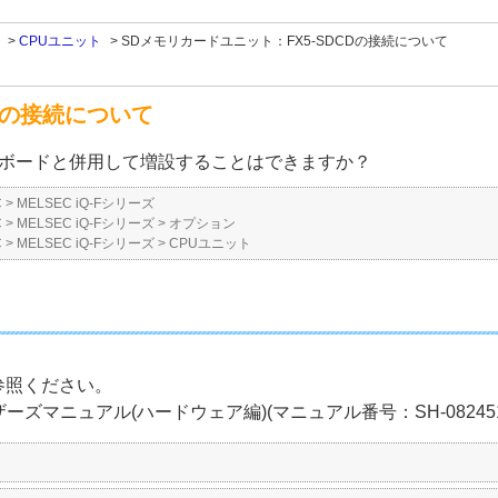
>
CPUユニット
>
SDメモリカードユニット：FX5-SDCDの接続について
Dの接続について
拡張ボードと併用して増設することはできますか？
C
>
MELSEC iQ-Fシリーズ
C
>
MELSEC iQ-Fシリーズ
>
オプション
C
>
MELSEC iQ-Fシリーズ
>
CPUユニット
。
参照ください。
5UCユーザーズマニュアル(ハードウェア編)(マニュアル番号：SH-08245