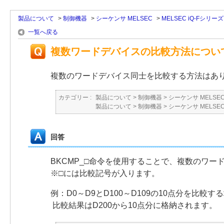
製品について
>
制御機器
>
シーケンサ MELSEC
>
MELSEC iQ-Fシリーズ
一覧へ戻る
複数ワードデバイスの比較方法につい
複数のワードデバイス同士を比較する方法はあ
カテゴリー :
製品について
>
制御機器
>
シーケンサ MELSE
製品について
>
制御機器
>
シーケンサ MELSE
回答
BKCMP_□命令を使用することで、複数のワ
※□には比較記号が入ります。
例：D0～D9とD100～D109の10点分を比較する場合、
比較結果はD200から10点分に格納されます。