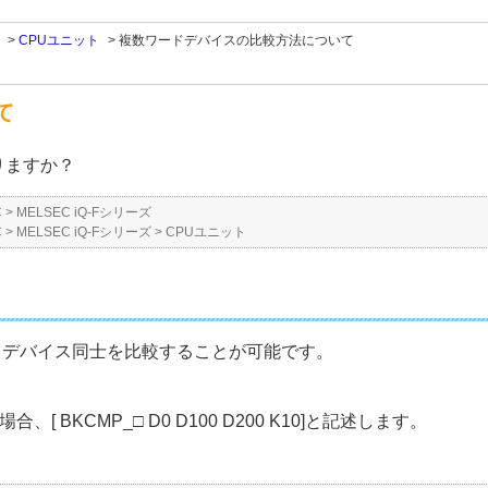
>
CPUユニット
>
複数ワードデバイスの比較方法について
て
りますか？
C
>
MELSEC iQ-Fシリーズ
C
>
MELSEC iQ-Fシリーズ
>
CPUユニット
ードデバイス同士を比較することが可能です。
[ BKCMP_□ D0 D100 D200 K10]と記述します。