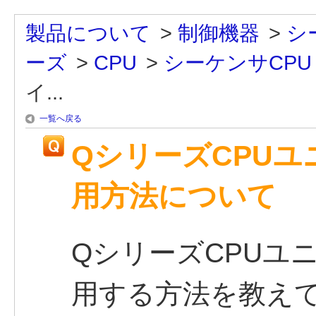
製品について
>
制御機器
>
シ
ーズ
>
CPU
>
シーケンサCPU
イ...
一覧へ戻る
QシリーズCPU
用方法について
QシリーズCPUユ
用する方法を教え