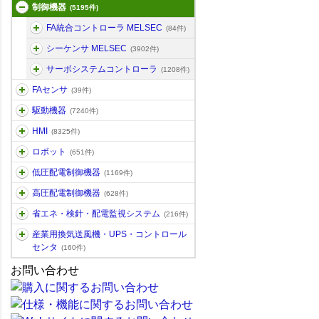
制御機器
(5195件)
FA統合コントローラ MELSEC
(84件)
シーケンサ MELSEC
(3902件)
サーボシステムコントローラ
(1208件)
FAセンサ
(39件)
駆動機器
(7240件)
HMI
(8325件)
ロボット
(651件)
低圧配電制御機器
(1169件)
高圧配電制御機器
(628件)
省エネ・検針・配電監視システム
(216件)
産業用換気送風機・UPS・コントロール
センタ
(160件)
お問い合わせ