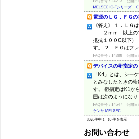
FAQ番号：24213
公開日時：
MELSEC iQ-Fシリーズ
,
電源のＬＧ，ＦＧの
《答え》 １．Ｌ
２ｍｍ 以上の電
抵抗１００Ω以下）
す。 ２．ＦＧはフレ
FAQ番号：14389
公開日時：
デバイスの桁指定の
「K4」とは、シーケ
とみなしたときの桁
す。 桁指定はK1から
囲は次のようになります
FAQ番号：14547
公開日時：
ケンサ MELSEC
3026件中 1 - 10 件を表示
お問い合わせ