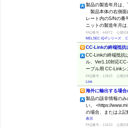
製品の製造年月は、
製品本体の右側面
レート内のS/Nの番
ニットの製造年月は、
FAQ番号：44872
公開日時：
MELSEC iQ-Fシリーズ
,
CC-Linkの終端抵
CC-Linkの終端抵抗は
ル、Ver1.10対応CC
ーブル用 CC-Link
FAQ番号：13925
公開日時：
Link
海外に輸出する場合
製品の該非情報のみ
い。 <https://www.
の場合、または上記
表示
FAQ番号：13410
公開日時：