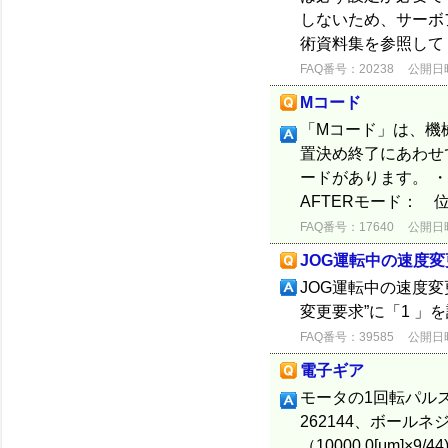
しないため、サーボ
術資料集を参照して
FAQ番号：20238
公開日時：
Mコード
「Mコード」は、機
置決め終了にあわせ
ードがあります。 ・
AFTERモード：
FAQ番号：17640
公開日時：
JOG運転中の速度変
JOG運転中の速度変更
変更要求”に「1 
FAQ番号：39585
公開日時：
電子ギア
モータの1回転パル
262144、ボールネ
（10000.0[μm]×9/