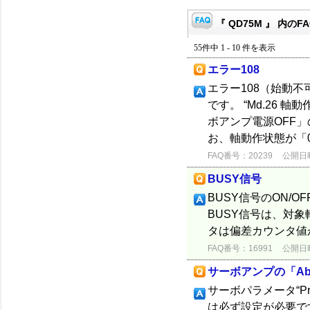
『 QD75M 』 内のF
55件中 1 - 10 件を表示
エラー108
エラー108（始動
です。 “Md.26
ボアンプ電源OFF
お、軸動作状態が「0:
FAQ番号：20239
公開日時：
BUSY信号
BUSY信号のON/
BUSY信号は、対
タは偏差カウンタ値
FAQ番号：16991
公開日時：
サーボアンプの「A
サーボパラメータ“P
は必ず設定が必要で