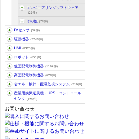
エンジニアリングソフトウェア
(27件)
その他
(78件)
FAセンサ
(39件)
駆動機器
(7240件)
HMI
(8325件)
ロボット
(651件)
低圧配電制御機器
(1169件)
高圧配電制御機器
(628件)
省エネ・検針・配電監視システム
(216件)
産業用換気送風機・UPS・コントロール
センタ
(160件)
お問い合わせ