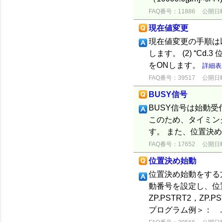
FAQ番号：11886
公開日時：
現在値変更
現在値変更の手順は以
します。 (2) “Cd
をONします。
詳細表
FAQ番号：39517
公開日時：
BUSY信号
BUSY信号は始動
このため、タイミン
す。 また、位置決
FAQ番号：17652
公開日時：
位置決め始動
位置決め始動をする方法
動番号を設定し、位置決
ZP.PSTRT2，Z
プログラム例＞： ..