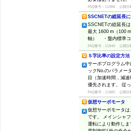
FAQ番号：11966
公開日時：
SSCNETの総延長
SSCNETの総延長
最大 1600 m（100
軸） ・盤内標準コード使
FAQ番号：11940
公開日時：
Ｓ字比率の設定方法
サーボプログラム中
ックNo.のパラメ
目（加速時間，減速
優先されます。 従っ
FAQ番号：11985
公開日時：
仮想サーボモータ
仮想サーボモータは
です。 メインシャ
運転により動作しま
度制御II以外の命