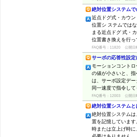
絶対位置システムで
近点ドグ式・カウン
位置シ ステムでは
まる近点ドグ 式・
位置書き換えを行っ
FAQ番号：11820
公開日時：
サーボの応答性設定
モーションコントロ
の値が小さいと、指
は、サーボ設定デー
同一速度で指令して
FAQ番号：12003
公開日時：
絶対位置システムと
絶対位置システムは
置を記憶しています
時または立上げ時に
必要はありません。 