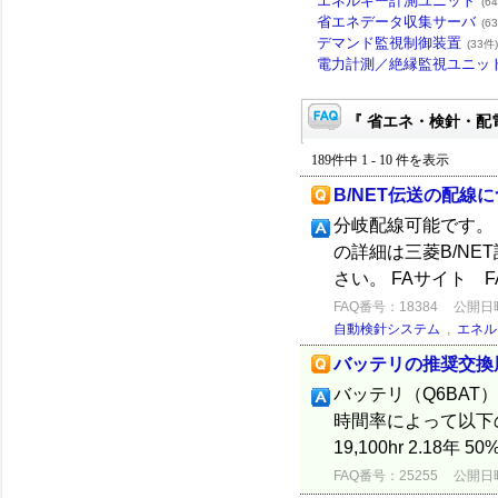
エネルギー計測ユニット
(6
省エネデータ収集サーバ
(6
デマンド監視制御装置
(33件)
電力計測／絶縁監視ユニッ
『 省エネ・検針・配電
189件中 1 - 10 件を表示
B/NET伝送の配線
分岐配線可能です。
の詳細は三菱B/NE
さい。 FAサイト
FAQ番号：18384
公開日時：
自動検針システム
,
エネル
バッテリの推奨交換
バッテリ（Q6BA
時間率によって以下のよう
19,100hr 2.18年 50% 
FAQ番号：25255
公開日時：