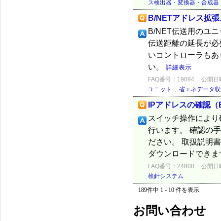
ス検出器・変換器・合成器
B/NETアドレス拡
B/NET伝送用のユ
伝送距離の延長が必
いコントローラもあ
い。
詳細表示
FAQ番号：19094
公開日時：
ユニット
,
省エネデータ収
IPアドレスの確認（E
スイッチ操作により
行います。 確認の
ださい。 取扱説明
ダウンロードできま
FAQ番号：24800
公開日時：
検針システム
189件中 1 - 10 件を表示
お問い合わせ