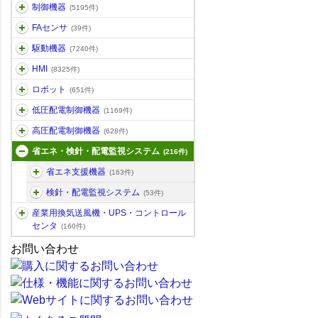
制御機器
(5195件)
FAセンサ
(39件)
駆動機器
(7240件)
HMI
(8325件)
ロボット
(651件)
低圧配電制御機器
(1169件)
高圧配電制御機器
(628件)
省エネ・検針・配電監視システム
(216件)
省エネ支援機器
(163件)
検針・配電監視システム
(53件)
産業用換気送風機・UPS・コントロール
センタ
(160件)
お問い合わせ