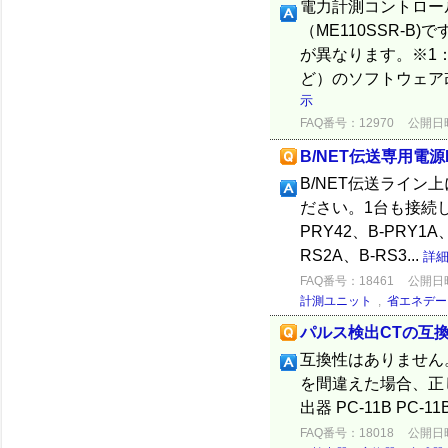
電力計測コントロー
（ME110SSR-
が異なります。※1
ど）のソフトウェア
示
FAQ番号：12970
公開日時：
B/NET伝送専用電源
B/NET伝送ライン上
ださい。1台も接続し
PRY42、B-PRY1A
RS2A、B-RS3...
詳
FAQ番号：18461
公開日時：
計測ユニット
,
省エネデー
パルス検出CTの互
互換性はありません
を間違えた場合、正し
出器 PC-11B PC-
FAQ番号：18018
公開日時：