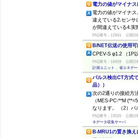
電力の値がマイナス
電力の値がマイナス
違えている2.センサ
が間違えている4.
FAQ番号：12941
公開日時：
B/NET伝送の使用
CPEV-S φ1.2
FAQ番号：18459
公開日時：
計測ユニット
,
省エネデー
パルス検出CT方式で
品））
次の2通りの接続方
（MES-PC-**
なります。 （2）パ
FAQ番号：19526
公開日時：
ネデータ収集サーバ
B-MRU1の置き換