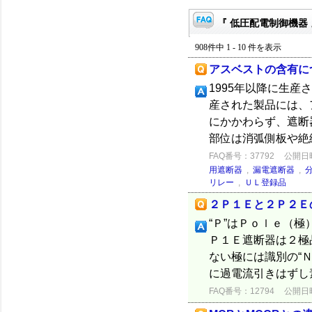
『 低圧配電制御機器 
908件中 1 - 10 件を表示
アスベストの含有に
1995年以降に生産
産された製品には、
にかかわらず、遮断
部位は消弧側板や絶縁
FAQ番号：37792
公開日時：
用遮断器
,
漏電遮断器
,
リレー
,
ＵＬ登録品
２Ｐ１Ｅと２Ｐ２Ｅ
“Ｐ”はＰｏｌｅ（極
Ｐ１Ｅ遮断器は２極
ない極には識別の“
に過電流引きはずし
FAQ番号：12794
公開日時：