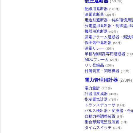
低圧遮断器
(720件)
配線用遮断器
(195件)
漏電遮断器
(205件)
用途別遮断器・特殊環境用
分電盤用遮断器・制御盤用
機器用遮断器
(43件)
漏電アラーム遮断器・漏洩
低圧気中遮断器
(55件)
漏電リレー
(35件)
単相3線回路専用遮断器
(31
MDUブレーカ
(29件)
ＵＬ登録品
(15件)
付属装置・関連機器
(33件)
電力管理用計器
(273件)
電力量計
(111件)
計器用変成器
(33件)
指示電気計器
(76件)
トランスデューサ
(12件)
パルス検出器・変換器・合
自動力率調整装置
(8件)
集合形漏電監視装置
(8件)
タイムスイッチ
(12件)