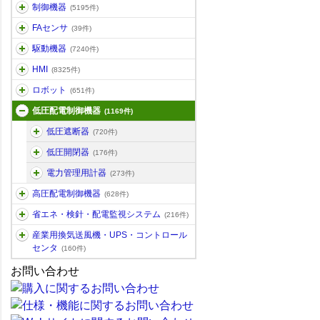
制御機器
(5195件)
FAセンサ
(39件)
駆動機器
(7240件)
HMI
(8325件)
ロボット
(651件)
低圧配電制御機器
(1169件)
低圧遮断器
(720件)
低圧開閉器
(176件)
電力管理用計器
(273件)
高圧配電制御機器
(628件)
省エネ・検針・配電監視システム
(216件)
産業用換気送風機・UPS・コントロール
センタ
(160件)
お問い合わせ