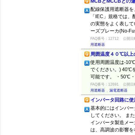
MCBとMCCBとの
配線保護用遮断器を
「IEC」規格では、配線
の実態をよく表して
ーズブレーカ(No-Fuse 
FAQ番号：12712
公開日時：
用遮断器
周囲温度４０℃以上
使用周囲温度は-10
でください。) 40
可能です。 ・50℃・
FAQ番号：12691
公開日時：
用遮断器
,
漏電遮断器
インバータ回路に使
基本的にはインバー
してください。 ま
インバータ製造メー
は、高調波の影響を考