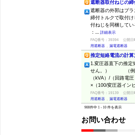
遮断器取付ねじの締
遮断器の外郭はプラ
締付トルクで取付け
付ねじを同梱している機種
：...
詳細表示
FAQ番号：39394
公開日時：
用遮断器
,
漏電遮断器
推定短絡電流の計算
1.変圧器直下の推
せん。） （例）
（kVA）/（回路
×（100/変圧器インピ
FAQ番号：19139
公開日時：
用遮断器
,
漏電遮断器
908件中 1 - 10 件を表示
お問い合わせ