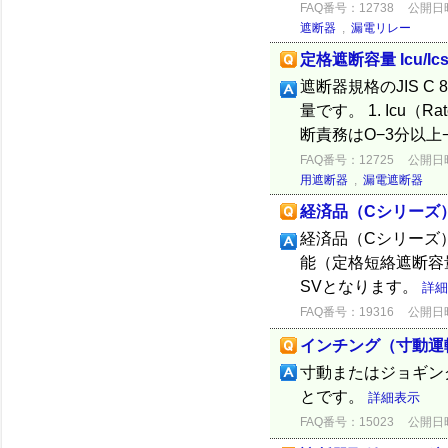
FAQ番号：12738
公開日時：
遮断器
,
漏電リレー
定格遮断容量 Icu/Ic
遮断器規格のJIS C 8
量です。 1. Icu（Rate
断責務はO−3分以上−CO
FAQ番号：12725
公開日時：
用遮断器
,
漏電遮断器
経済品（Cシリーズ
経済品（Cシリーズ
能（定格短絡遮断容量
SVとなります。
詳細
FAQ番号：19316
公開日時：
インチング（寸動運
寸動またはジョギン
とです。
詳細表示
FAQ番号：15023
公開日時：