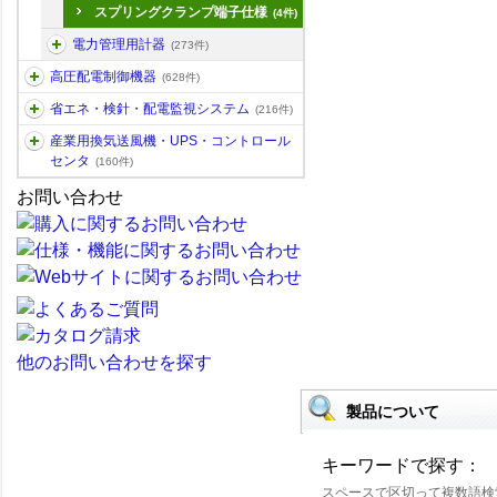
スプリングクランプ端子仕様
(4件)
電力管理用計器
(273件)
高圧配電制御機器
(628件)
省エネ・検針・配電監視システム
(216件)
産業用換気送風機・UPS・コントロール
センタ
(160件)
お問い合わせ
他のお問い合わせを探す
製品について
キーワードで探す：
スペースで区切って複数語