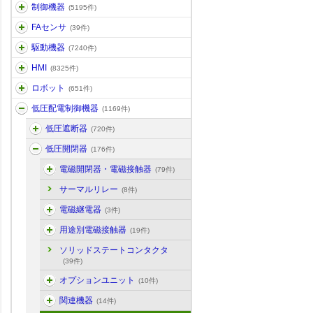
制御機器
(5195件)
FAセンサ
(39件)
駆動機器
(7240件)
HMI
(8325件)
ロボット
(651件)
低圧配電制御機器
(1169件)
低圧遮断器
(720件)
低圧開閉器
(176件)
電磁開閉器・電磁接触器
(79件)
サーマルリレー
(8件)
電磁継電器
(3件)
用途別電磁接触器
(19件)
ソリッドステートコンタクタ
(39件)
オプションユニット
(10件)
関連機器
(14件)