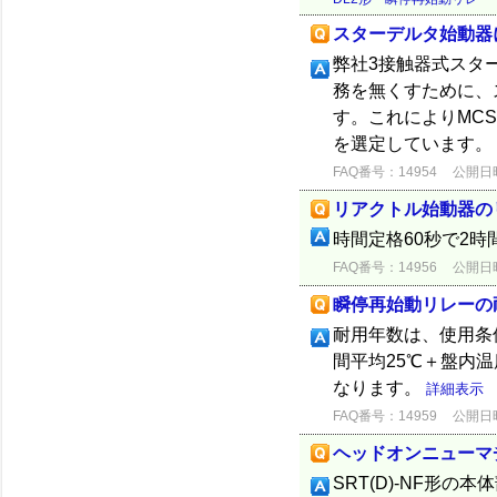
スターデルタ始動器
弊社3接触器式スタ
務を無くすために、
す。これによりMC
を選定しています。
FAQ番号：14954
公開日時：
リアクトル始動器の
時間定格60秒で2
FAQ番号：14956
公開日時：
瞬停再始動リレーの
耐用年数は、使用条
間平均25℃＋盤内温
なります。
詳細表示
FAQ番号：14959
公開日時：
ヘッドオンニューマ
SRT(D)-NF形の