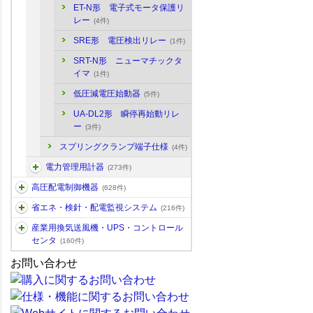
ET-N形 電子式モータ保護リ
レー
(4件)
SRE形 電圧検出リレー
(1件)
SRT-N形 ニューマチックタ
イマ
(1件)
低圧減電圧始動器
(5件)
UA-DL2形 瞬停再始動リレ
ー
(3件)
スプリングクランプ端子仕様
(4件)
電力管理用計器
(273件)
高圧配電制御機器
(628件)
省エネ・検針・配電監視システム
(216件)
産業用換気送風機・UPS・コントロール
センタ
(160件)
お問い合わせ