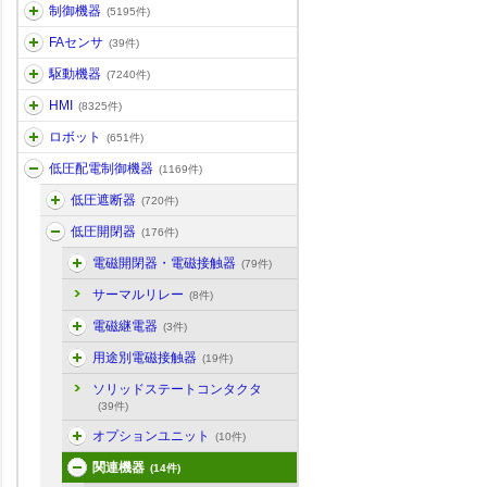
制御機器
(5195件)
FAセンサ
(39件)
駆動機器
(7240件)
HMI
(8325件)
ロボット
(651件)
低圧配電制御機器
(1169件)
低圧遮断器
(720件)
低圧開閉器
(176件)
電磁開閉器・電磁接触器
(79件)
サーマルリレー
(8件)
電磁継電器
(3件)
用途別電磁接触器
(19件)
ソリッドステートコンタクタ
(39件)
オプションユニット
(10件)
関連機器
(14件)