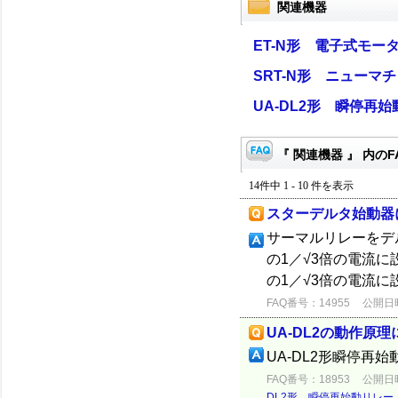
関連機器
ET-N形 電子式モー
SRT-N形 ニューマ
UA-DL2形 瞬停再
『 関連機器 』 内のF
14件中 1 - 10 件を表示
スターデルタ始動器
サーマルリレーをデ
の1／√3倍の電流
の1／√3倍の電流
FAQ番号：14955
公開日時：
UA-DL2の動作原
UA-DL2形瞬停
FAQ番号：18953
公開日時：
DL2形 瞬停再始動リレー