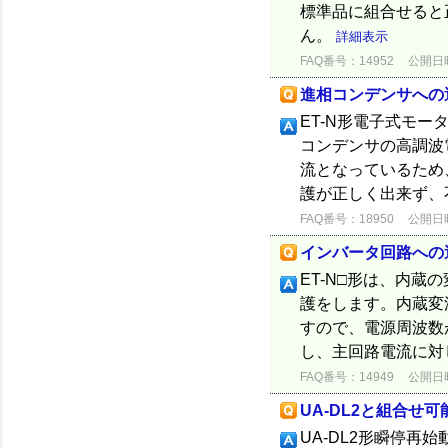
標準品に組合せると
ん。
詳細表示
FAQ番号：14952
公開日時：
進相コンデンサへの
ET-N形電子式モ
コンデンサの高調波
流となっているため
護が正しく出来ず、
FAQ番号：18950
公開日時：
インバータ回路への
ET-N□形は、内
護をします。内蔵変
すので、電源周波数
し、主回路電流に対し
FAQ番号：14949
公開日時：
UA-DL2と組合せ
UA-DL2形瞬停