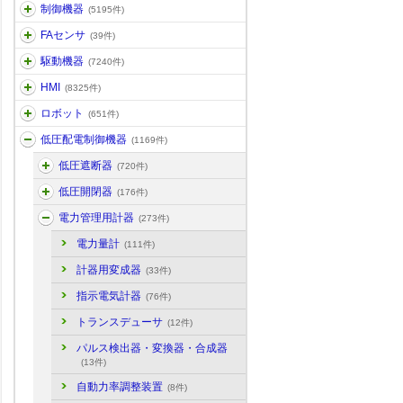
制御機器
(5195件)
FAセンサ
(39件)
駆動機器
(7240件)
HMI
(8325件)
ロボット
(651件)
低圧配電制御機器
(1169件)
低圧遮断器
(720件)
低圧開閉器
(176件)
電力管理用計器
(273件)
電力量計
(111件)
計器用変成器
(33件)
指示電気計器
(76件)
トランスデューサ
(12件)
パルス検出器・変換器・合成器
(13件)
自動力率調整装置
(8件)