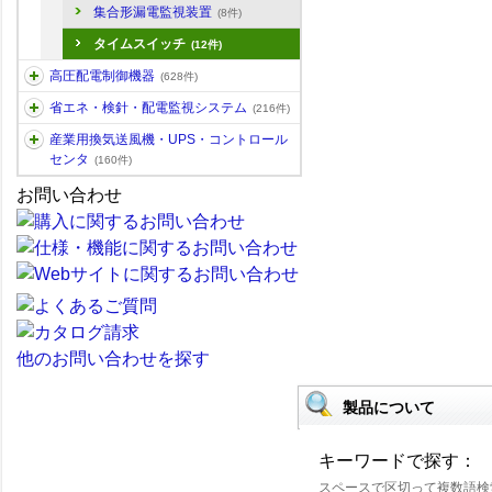
集合形漏電監視装置
(8件)
タイムスイッチ
(12件)
高圧配電制御機器
(628件)
省エネ・検針・配電監視システム
(216件)
産業用換気送風機・UPS・コントロール
センタ
(160件)
お問い合わせ
他のお問い合わせを探す
製品について
キーワードで探す：
スペースで区切って複数語