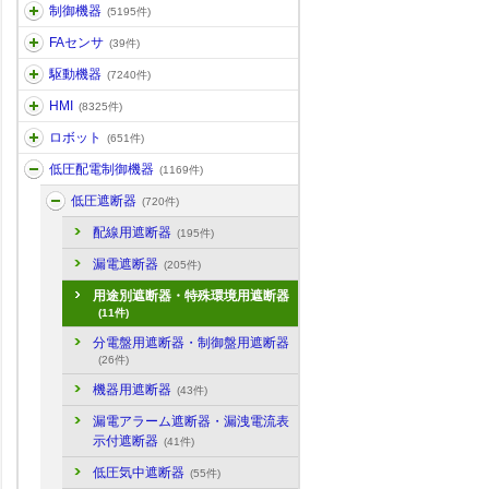
制御機器
(5195件)
FAセンサ
(39件)
駆動機器
(7240件)
HMI
(8325件)
ロボット
(651件)
低圧配電制御機器
(1169件)
低圧遮断器
(720件)
配線用遮断器
(195件)
漏電遮断器
(205件)
用途別遮断器・特殊環境用遮断器
(11件)
分電盤用遮断器・制御盤用遮断器
(26件)
機器用遮断器
(43件)
漏電アラーム遮断器・漏洩電流表
示付遮断器
(41件)
低圧気中遮断器
(55件)