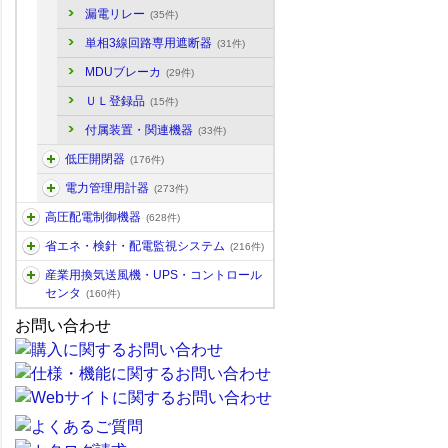
漏電リレー
(35件)
単相3線回路専用遮断器
(31件)
MDUブレーカ
(29件)
ＵＬ登録品
(15件)
付属装置・関連機器
(33件)
低圧開閉器
(176件)
電力管理用計器
(273件)
高圧配電制御機器
(628件)
省エネ・検針・配電監視システム
(216件)
産業用換気送風機・UPS・コントロール
センタ
(160件)
お問い合わせ