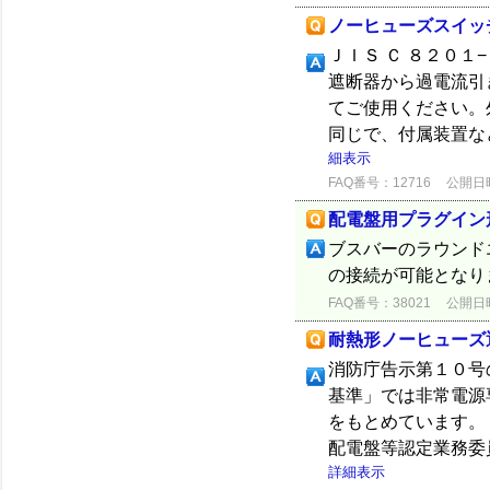
ノーヒューズスイッ
ＪＩＳ Ｃ ８２０
遮断器から過電流引
てご使用ください。
同じで、付属装置な
細表示
FAQ番号：12716
公開日時：
配電盤用プラグイン
ブスバーのラウンドエ
の接続が可能となり
FAQ番号：38021
公開日時：
耐熱形ノーヒューズ
消防庁告示第１０号
基準」では非常電源
をもとめています。
配電盤等認定業務委
詳細表示