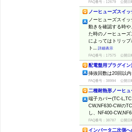
FAQ番号：12679
公開日時：
ノーヒューズスイッ
ノーヒューズスイッ
動きを確認する時や
た時のノーヒューズ
によってはトリップ
ト...
詳細表示
FAQ番号：17575
公開日時：
配電盤用プラグイン
挿抜回数は20回以
FAQ番号：38994
公開日時：
二種耐熱形ノーヒュ
端子カバー(TC-L,T
CW,NF630-CW
し、NF400-CW,N
FAQ番号：38787
公開日時：
インバータ二次側へ