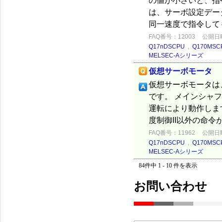
の値が小さいと、指
は、サーボ設定デー
同一速度で指令して
FAQ番号：12003
公開日時：
Q17nDSCPU
,
Q170MSC
MELSEC-Aシリーズ
仮想サーボモータ
仮想サーボモータは
です。 メインシャ
運転により動作しま
度制御II以外の命
FAQ番号：11962
公開日時：
Q17nDSCPU
,
Q170MSC
MELSEC-Aシリーズ
84件中 1 - 10 件を表示
お問い合わせ