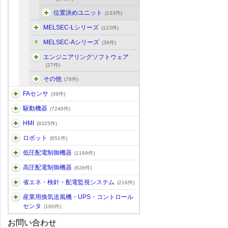
位置決めユニット
(133件)
MELSEC-Lシリーズ
(123件)
MELSEC-Aシリーズ
(36件)
エンジニアリングソフトウェア
(27件)
その他
(78件)
FAセンサ
(39件)
駆動機器
(7240件)
HMI
(8325件)
ロボット
(651件)
低圧配電制御機器
(1169件)
高圧配電制御機器
(628件)
省エネ・検針・配電監視システム
(216件)
産業用換気送風機・UPS・コントロール
センタ
(160件)
お問い合わせ