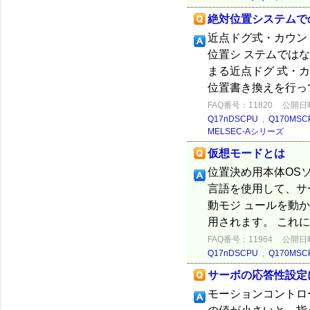
絶対位置システムで
近点ドグ式・カウン
位置シ ステムでは
まる近点ドグ 式・
位置書き換えを行っ
FAQ番号：11820
公開日時：
Q17nDSCPU
,
Q170MSC
MELSEC-Aシリーズ
仮想モードとは
位置決め用本体OS
言語を使用して、サ
動モジ ュールを動
用されます。 これに
FAQ番号：11964
公開日時：
Q17nDSCPU
,
Q170MSC
サーボの応答性設定
モーションコントロ