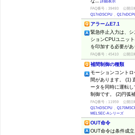
な...
詳細表示
FAQ番号：39493
公開日時：
Q17nDSCPU
,
Q17nDCP
アラームE7.1
緊急停止入力は、シ
ションCPUユニット
を印加する必要があ
FAQ番号：45410
公開日時：
補間制御の種類
モーションコントロ
間があります。 (1
ータを同時に運転し
制御です。 (2)円弧
FAQ番号：11959
公開日時：
Q17nDSCPU
,
Q170MSC
MELSEC-Aシリーズ
OUT命令
OUT命令は条件成