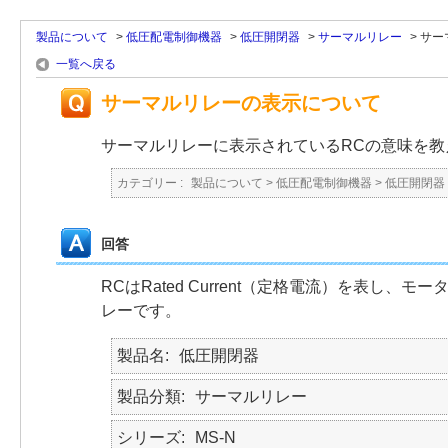
製品について
>
低圧配電制御機器
>
低圧開閉器
>
サーマルリレー
>
サー
一覧へ戻る
サーマルリレーの表示について
サーマルリレーに表示されているRCの意味を教
カテゴリー :
製品について
>
低圧配電制御機器
>
低圧開閉器
回答
RCはRated Current（定格電流）を表
レーです。
製品名
低圧開閉器
製品分類
サーマルリレー
シリーズ
MS-N