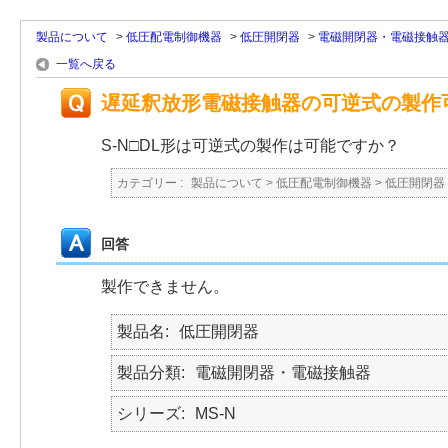
製品について
>
低圧配電制御機器
>
低圧開閉器
>
電磁開閉器・電磁接触
一覧へ戻る
遅延釈放形電磁接触器の可逆式の製作
S-N□DL形は可逆式の製作は可能ですか？
カテゴリー :
製品について
>
低圧配電制御機器
>
低圧開閉器
回答
製作できません。
製品名
低圧開閉器
製品分類
電磁開閉器・電磁接触器
シリーズ
MS-N