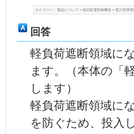
カテゴリー :
製品について
>
低圧配電制御機器
>
電力管理用
回答
軽負荷遮断領域に
ます。（本体の「軽
します）
軽負荷遮断領域に
を防ぐため、投入