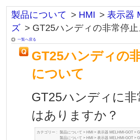
製品について
>
HMI
>
表示器 M
ズ
>
GT25ハンディの非常停止ス
一覧へ戻る
GT25ハンディ
について
GT25ハンディに
はありますか？
カテゴリー :
製品について
>
HMI
>
表示器 MELHMI-GOT
>
製品について
>
HMI
>
表示器 MELHMI-GOT
>