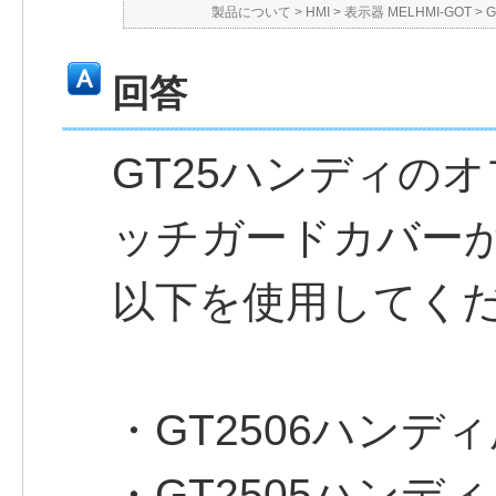
製品について
>
HMI
>
表示器 MELHMI-GOT
>
回答
GT25ハンディの
ッチガードカバー
以下を使用してく
・GT2506ハンディ用
・GT2505ハンディ用