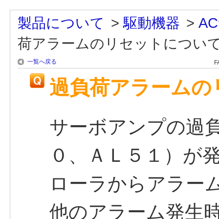
製品について
>
駆動機器
>
A
荷アラームのリセットについ
一覧へ戻る
F
過負荷アラームの
サーボアンプの過
０、ＡＬ５１）が
ローラからアラー
他のアラーム発生