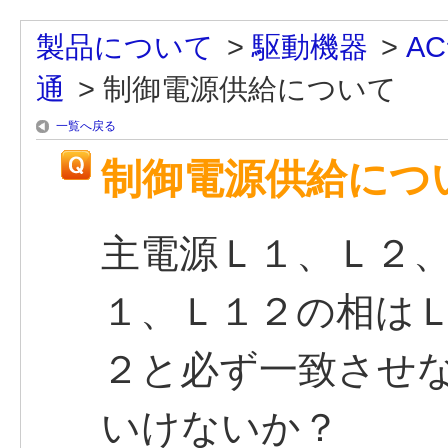
製品について
>
駆動機器
>
A
通
>
制御電源供給について
一覧へ戻る
制御電源供給につ
主電源Ｌ１、Ｌ２
１、Ｌ１２の相はＬ
２と必ず一致させ
いけないか？