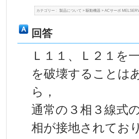
カテゴリー :
製品について
>
駆動機器
>
ACサーボ MELSER
回答
Ｌ１１、Ｌ２１を
を破壊することは
ら，
通常の３相３線式
相が接地されてお