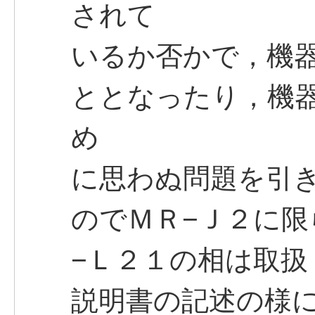
されて
いるか否かで，機
ととなったり，機
め
に思わぬ問題を引
のでＭＲ−Ｊ２に限
−Ｌ２１の相は取扱
説明書の記述の様