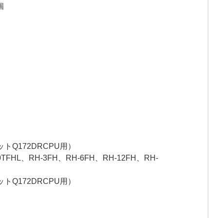
個
Q172DRCPU用）
/150TFHL、RH-3FH、RH-6FH、RH-12FH、RH-
Q172DRCPU用）