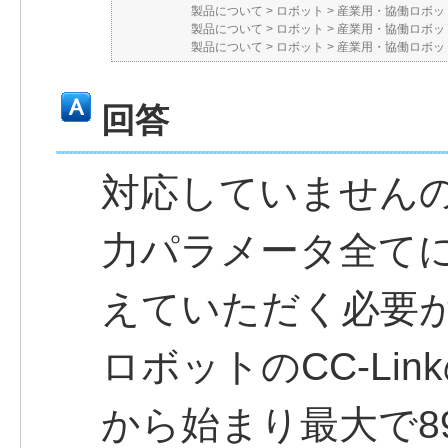
製品について
>
ロボット
>
産業用・協働ロボット
製品について
>
ロボット
>
産業用・協働ロボット
製品について
>
ロボット
>
産業用・協働ロボット
回答
対応していません
力パラメータ全て
えていただく必要
ロボットのCC-Lin
から始まり最大で8