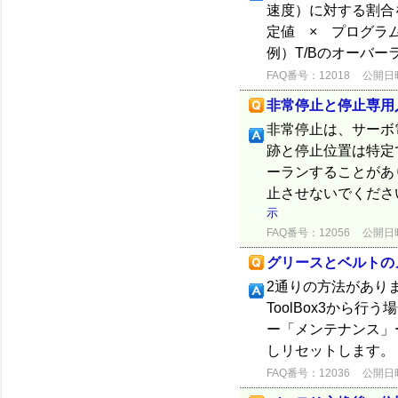
速度）に対する割合
定値 × プログラ
例）T/Bのオーバーラ
FAQ番号：12018
公開日時：
非常停止と停止専用
非常停止は、サーボ
跡と停止位置は特定
ーランすることがあ
止させないでくださ
示
FAQ番号：12056
公開日時：
グリースとベルトの
2通りの方法があります
ToolBox3から
ー「メンテナンス」
しリセットします。 .
FAQ番号：12036
公開日時：