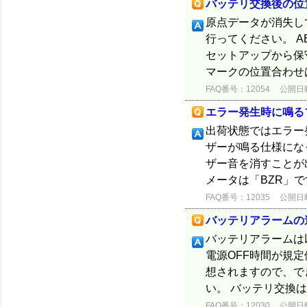
バッテリ交換後の位
原点データが消失し
行ってください。 
セットアップから保守
マークの位置合わせは2
FAQ番号：12054
公開日時：
エラー発生時に鳴る
出荷状態ではエラー
ザーが鳴る仕様にな
ザー音を消すことが
メータは「BZR」で
FAQ番号：12035
公開日時：
バッテリアラームの違い
バッテリアラームは以
電源OFF時間が規
想されますので、で
い。 バッテリ交換は
FAQ番号：12030
公開日時：