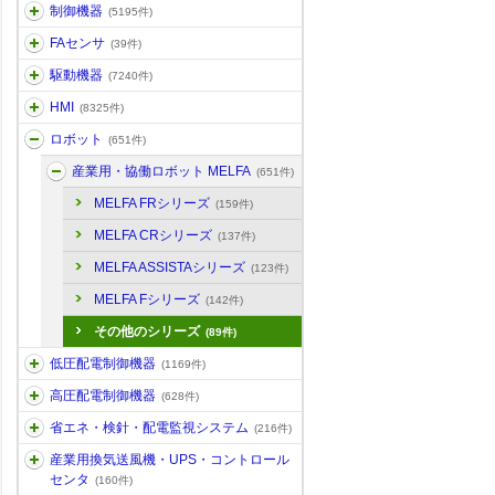
制御機器
(5195件)
FAセンサ
(39件)
駆動機器
(7240件)
HMI
(8325件)
ロボット
(651件)
産業用・協働ロボット MELFA
(651件)
MELFA FRシリーズ
(159件)
MELFA CRシリーズ
(137件)
MELFA ASSISTAシリーズ
(123件)
MELFA Fシリーズ
(142件)
その他のシリーズ
(89件)
低圧配電制御機器
(1169件)
高圧配電制御機器
(628件)
省エネ・検針・配電監視システム
(216件)
産業用換気送風機・UPS・コントロール
センタ
(160件)