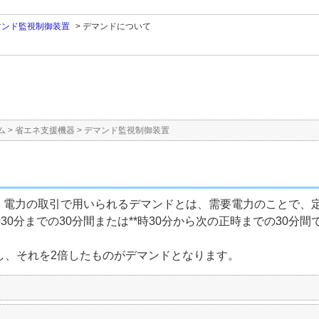
マンド監視制御装置
>
デマンドについて
ム
>
省エネ支援機器
>
デマンド監視制御装置
。電力の取引で用いられるデマンドとは、需要電力のことで、定
*時30分までの30分間または**時30分から次の正時までの30
し、それを2倍したものがデマンドとなります。