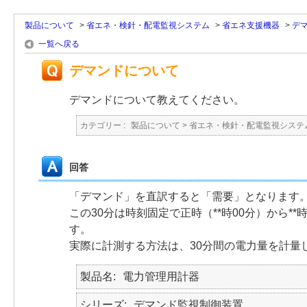
製品について
>
省エネ・検針・配電監視システム
>
省エネ支援機器
>
デ
一覧へ戻る
デマンドについて
デマンドについて教えてください。
カテゴリー :
製品について
>
省エネ・検針・配電監視システ
回答
「デマンド」を直訳すると「需要」となります
この30分は時刻固定で正時（**時00分）から*
す。
実際に計測する方法は、30分間の電力量を計量
製品名
電力管理用計器
シリーズ
デマンド監視制御装置