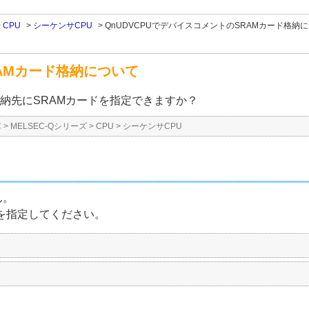
>
CPU
>
シーケンサCPU
>
QnUDVCPUでデバイスコメントのSRAMカード格納
RAMカード格納について
格納先にSRAMカードを指定できますか？
C
>
MELSEC-Qシリーズ
>
CPU
>
シーケンサCPU
ん。
を指定してください。