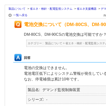
製品について
>
省エネ・検針・配電監視システム
>
省エネ支援機器
>
デ
一覧へ戻る
F
電池交換について（DM-80CS、DM-90
DM-80CS、DM-90CSの電池交換は可能ですか
カテゴリー :
製品について
>
省エネ・検針・配電監視システ
回答
電池の交換はできません。
電池電圧低下によりシステム警報が発生してい
なお、停電補償は累計10年です。
製品名
デマンド監視制御装置
シリーズ
-