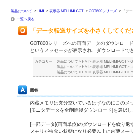
製品について
>
HMI
>
表示器 MELHMI-GOT
>
GOT800シリーズ
>
「デー
一覧へ戻る
「データ転送サイズを小さくしてくだ
GOT800シリーズへの画面データのダウンロ
というメッセージが表示され、ダウンロードで
カテゴリー :
製品について
>
HMI
>
表示器 MELHMI-GOT
>
製品について
>
HMI
>
表示器 MELHMI-GOT
>
製品について
>
HMI
>
表示器 MELHMI-GOT
>
回答
内蔵メモリは充分空いているはずなのにこのメ
[モニタデータを全削除後ダウンロード]を選択
[一部データ](画面単位)のダウンロードを繰り返
メモリが虫食い状態になり必要以上に内蔵メモ