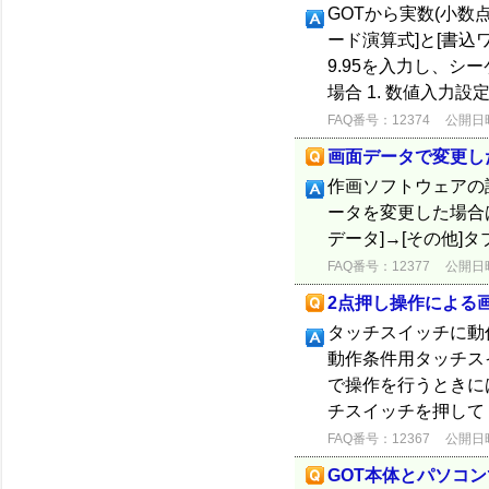
GOTから実数(小数
ード演算式]と[書込
9.95を入力し、シー
場合 1. 数値入力設定
FAQ番号：12374
公開日時：
画面データで変更し
作画ソフトウェアの設
ータを変更した場合
データ]→[その他]タ
FAQ番号：12377
公開日時：
2点押し操作による
タッチスイッチに動
動作条件用タッチス
で操作を行うときに
チスイッチを押してく
FAQ番号：12367
公開日時：
GOT本体とパソコ