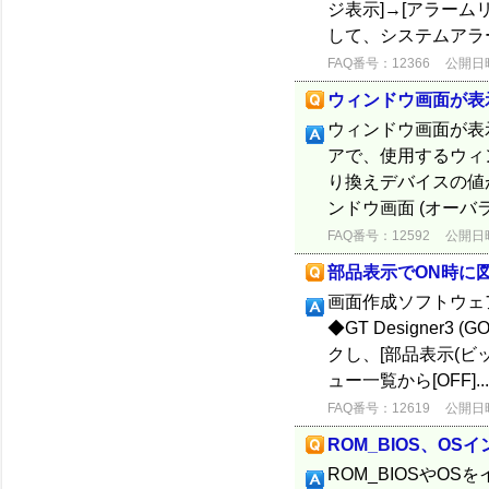
ジ表示]→[アラームリ
して、システムアラー
FAQ番号：12366
公開日時：
ウィンドウ画面が表
ウィンドウ画面が表
アで、使用するウィ
り換えデバイスの値
ンドウ画面 (オーバ
FAQ番号：12592
公開日時：
部品表示でON時に
画面作成ソフトウェ
◆GT Designer
クし、[部品表示(ビッ
ュー一覧から[OFF]..
FAQ番号：12619
公開日時：
ROM_BIOS、O
ROM_BIOSやO