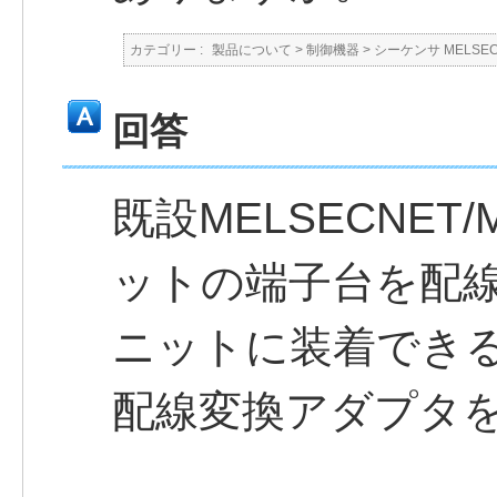
カテゴリー :
製品について
>
制御機器
>
シーケンサ MELSE
回答
既設MELSECNET/
ットの端子台を配線そ
ニットに装着でき
配線変換アダプタ