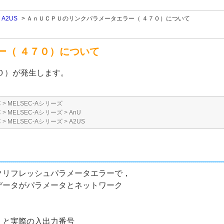
>
A2US
>
ＡｎＵＣＰＵのリンクパラメータエラー（ ４７０）について
ー（ ４７０）について
０）が発生します。
C
>
MELSEC-Aシリーズ
C
>
MELSEC-Aシリーズ
>
AnU
C
>
MELSEC-Aシリーズ
>
A2US
クリフレッシュパラメータエラーで，
データがパラメータとネットワーク
．と実際の入出力番号