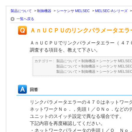
製品について
>
制御機器
>
シーケンサ MELSEC
>
MELSEC-Aシリーズ
一覧へ戻る
ＡｎＵＣＰＵのリンクパラメータエラ
ＡｎＵＣＰＵでリンクパラメータエラー（ ４７
調査する項目を、教えて下さい。
カテゴリー :
製品について
>
制御機器
>
シーケンサ MELSE
製品について
>
制御機器
>
シーケンサ MELSE
製品について
>
制御機器
>
シーケンサ MELSE
回答
リンクパラメータエラーの４７０はネットワー
ネットワークＮｏ．，先頭Ｉ／ＯＮｏ．などの
ユニットのスイッチ設定で異なる場合です。
下記内容を再度確認してください。
・ネットワークパラメータの先頭Ｉ／Ｏ Ｎｏ