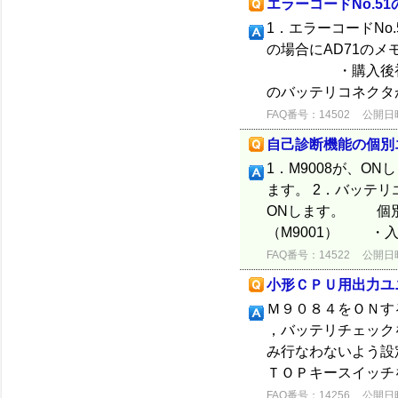
エラーコードNo.51
1．エラーコードNo.
の場合にAD71
・購入後初めて
のバッテリコネクタ
FAQ番号：14502
公開日時：
自己診断機能の個別
1．M9008が、O
ます。 2．バッテリ
ONします。 個
（M9001） ・入出
FAQ番号：14522
公開日時：
小形ＣＰＵ用出力ユ
Ｍ９０８４をＯＮす
，バッテリチェック
み行なわないよう設
ＴＯＰキースイッチを
FAQ番号：14256
公開日時：