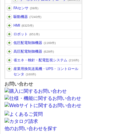
FAセンサ
(39件)
駆動機器
(7240件)
HMI
(8325件)
ロボット
(651件)
低圧配電制御機器
(1169件)
高圧配電制御機器
(628件)
省エネ・検針・配電監視システム
(216件)
産業用換気送風機・UPS・コントロール
センタ
(160件)
お問い合わせ
他のお問い合わせを探す