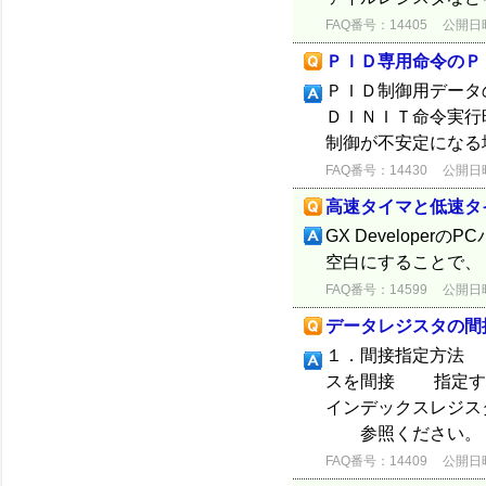
FAQ番号：14405
公開日時：
ＰＩＤ専用命令のＰ
ＰＩＤ制御用データ
ＤＩＮＩＴ命令実行
制御が不安定になる
FAQ番号：14430
公開日時：
高速タイマと低速タ
GX Develope
空白にすることで、 
FAQ番号：14599
公開日時：
データレジスタの間
１．間接指定方法 
スを間接 指定す
インデックスレジス
参照ください。 ２
FAQ番号：14409
公開日時：