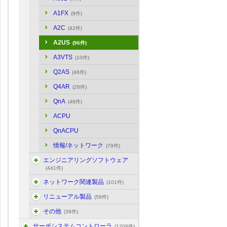
A1FX
(9件)
A2C
(42件)
A2US
(96件)
A3VTS
(10件)
Q2AS
(46件)
Q4AR
(28件)
QnA
(48件)
ACPU
QnACPU
情報/ネットワーク
(79件)
エンジニアリングソフトウェア
(441件)
ネットワーク関連製品
(101件)
リニューアル製品
(59件)
その他
(39件)
サーボシステムコントローラ
(1208件)