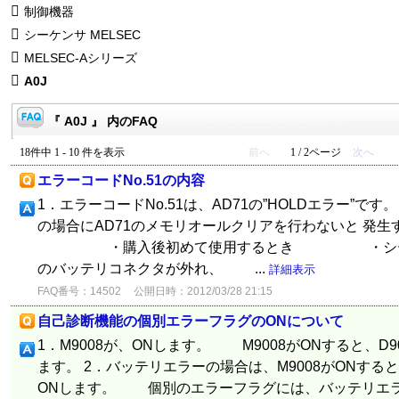
制御機器
シーケンサ MELSEC
MELSEC-Aシリーズ
A0J
『 A0J 』 内のFAQ
18件中 1 - 10 件を表示
前へ
1 / 2ページ
次へ
エラーコードNo.51の内容
1．エラーコードNo.51は、AD71の”HOLDエラー”で
の場合にAD71のメモリオールクリアを行わないと
・購入後初めて使用するとき ・シーケンサ
のバッテリコネクタが外れ、 ...
詳細表示
FAQ番号：14502
公開日時：2012/03/28 21:15
自己診断機能の個別エラーフラグのONについて
1．M9008が、ONします。 M9008がONすると、D
ます。 2．バッテリエラーの場合は、M9008がONする
ONします。 個別のエラーフラグには、バッテリエ