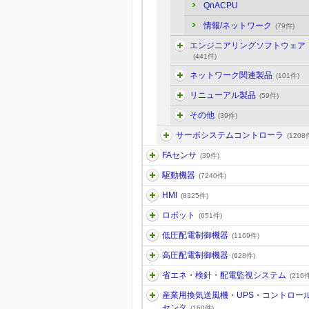
QnACPU
情報/ネットワーク
(79件)
エンジニアリングソフトウェア
(441件)
ネットワーク関連製品
(101件)
リニューアル製品
(59件)
その他
(39件)
サーボシステムコントローラ
(1208
FAセンサ
(39件)
駆動機器
(7240件)
HMI
(8325件)
ロボット
(651件)
低圧配電制御機器
(1169件)
高圧配電制御機器
(628件)
省エネ・検針・配電監視システム
(216件
産業用換気送風機・UPS・コントロー
センタ
(160件)