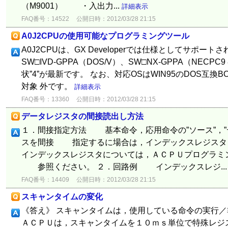
（M9001） ・入出力...
詳細表示
FAQ番号：14522
公開日時：2012/03/28 21:15
A0J2CPUの使用可能なプログラミングツール
A0J2CPUは、GX Developerでは仕様としてサポート
SW□IVD-GPPA（DOS/V）、SW□NX-GPPA（NEC
状”4”が最新です。 なお、対応OSはWIN95のDOS互換BO
対象 外です。
詳細表示
FAQ番号：13360
公開日時：2012/03/28 21:15
データレジスタの間接読出し方法
１．間接指定方法 基本命令，応用命令の”ソース”，”
スを間接 指定するに場合は，インデックスレジス
インデックスレジスタについては，ＡＣＰＵプログラミ
参照ください。 ２．回路例 インデックスレジ..
FAQ番号：14409
公開日時：2012/03/28 21:15
スキャンタイムの変化
《答え》 スキャンタイムは，使用している命令の実行
ＡＣＰＵは，スキャンタイムを１０ｍｓ単位で特殊レジ