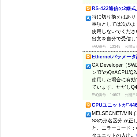
RS-422通信の2線
特に切り換えはありませ
事項としては次の
使用しないでくださ
出文を自分で受信し
FAQ番号：13348
公開日時：
Ethernetパラメ
GX Developer
ン”B”のQnACPU/
使用した場合に有効で
ています。ただしQ4.
FAQ番号：14607
公開日時：
CPUユニットが“446
MELSECNET/M
S3の形名区分 が
と、エラーコード：4
タユニットの入出...