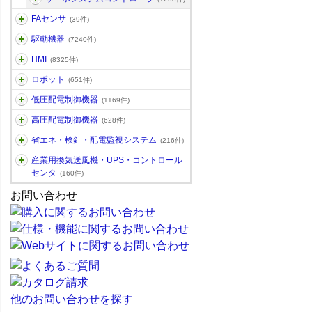
FAセンサ
(39件)
駆動機器
(7240件)
HMI
(8325件)
ロボット
(651件)
低圧配電制御機器
(1169件)
高圧配電制御機器
(628件)
省エネ・検針・配電監視システム
(216件)
産業用換気送風機・UPS・コントロール
センタ
(160件)
お問い合わせ
他のお問い合わせを探す