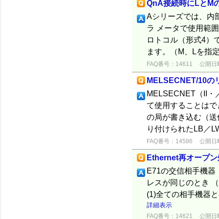
QnA接続時にLとM
Aシリーズでは、内
ラ メータで使用範囲を
ロトコル（形式4）
ます。（M、Lを指定
FAQ番号：14611
公開日時：
MELSECNET/1
MELSECNET（
て使用することはでき
の局が書き込む（送
り付けられたLB／LW
FAQ番号：14586
公開日時：
Ethernet再オープ
E71の交信相手機器
レスが同じのとき （
(1)全ての相手機器
詳細表示
FAQ番号：14621
公開日時：