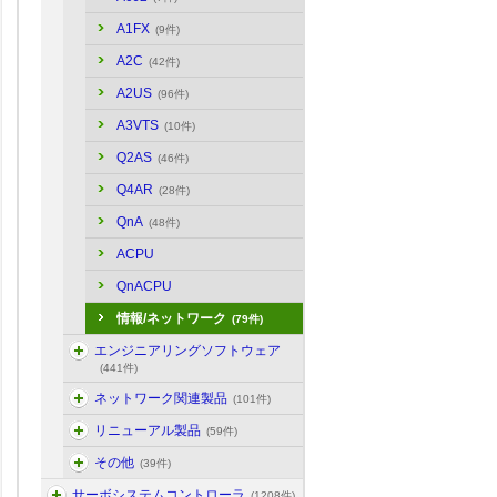
A1FX
(9件)
A2C
(42件)
A2US
(96件)
A3VTS
(10件)
Q2AS
(46件)
Q4AR
(28件)
QnA
(48件)
ACPU
QnACPU
情報/ネットワーク
(79件)
エンジニアリングソフトウェア
(441件)
ネットワーク関連製品
(101件)
リニューアル製品
(59件)
その他
(39件)
サーボシステムコントローラ
(1208件)