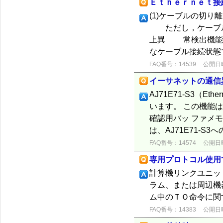
Ｅｔｈｅｒｎｅｔ接
(1)ケーブルの切
ただし，ケーブル
上異 常検出機能
なケーブル接続状態で
FAQ番号：14539
公開日時：
イーサネットの通信
AJ71E71-S3（
います。 この機能
確認用バッ ファメモ
は、AJ71E71-S3へ
FAQ番号：14574
公開日時：
専用プロトコル使用
計算機リンクユニッ
ラム、または周辺機
ム中のＴＯ命令に関
FAQ番号：14383
公開日時：