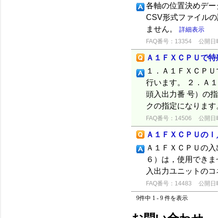
各軸の位置決めデー
CSV形式ファイル
ません。
詳細表示
FAQ番号：13354
公開日時：
Ａ１ＦＸＣＰＵで特
１．Ａ１ＦＸＣＰＵ
行います。 ２．Ａ
頭入出力番 号）の
クの指定になります
FAQ番号：14506
公開日時：
Ａ１ＦＸＣＰＵのＩ
Ａ１ＦＸＣＰＵの入
６）は，使用できま
入出力ユニットのコ
FAQ番号：14483
公開日時：
9件中 1 - 9 件を表示