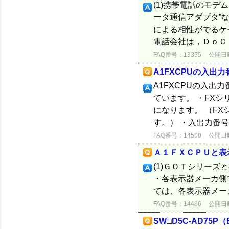
(1)携帯電話のモデ
ータ通信アダブタ”
による相性がでるケ
電話会社は，ＤｏＣｏ
FAQ番号：13355
公開日時：
A1FXCPUの入出
A1FXCPUの入出
ています。 ・FXシ
になります。 （F
す。） ・入出力番号は
FAQ番号：14500
公開日時：
Ａ１ＦＸＣＰＵと表
(1)ＧＯＴシリーズ
・各表示器メーカ側
ては、各表示器メー
FAQ番号：14486
公開日時：
SW□D5C-AD75