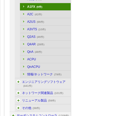
A1FX
(9件)
A2C
(42件)
A2US
(96件)
A3VTS
(10件)
Q2AS
(46件)
Q4AR
(28件)
QnA
(48件)
ACPU
QnACPU
情報/ネットワーク
(79件)
エンジニアリングソフトウェア
(441件)
ネットワーク関連製品
(101件)
リニューアル製品
(59件)
その他
(39件)
サーボシステムコントローラ
(1208件)