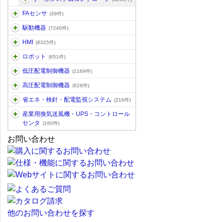
FAセンサ
(39件)
駆動機器
(7240件)
HMI
(8325件)
ロボット
(651件)
低圧配電制御機器
(1169件)
高圧配電制御機器
(628件)
省エネ・検針・配電監視システム
(216件)
産業用換気送風機・UPS・コントロール
センタ
(160件)
お問い合わせ
他のお問い合わせを探す