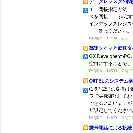
データレジスタの間
１．間接指定方法 
スを間接 指定す
インデックスレジス
参照ください。 ２
FAQ番号：14409
公開日時：
高速タイマと低速タ
GX Develope
空白にすることで、 
FAQ番号：14599
公開日時：
Q6TELのシステム
(1)9P-25Pの変
ワで実機確認しており
できると思いますが
ザ設定してください
FAQ番号：14620
公開日時：
携帯電話による接続