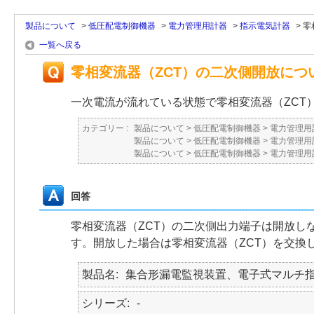
製品について
>
低圧配電制御機器
>
電力管理用計器
>
指示電気計器
>
零
一覧へ戻る
零相変流器（ZCT）の二次側開放につ
一次電流が流れている状態で零相変流器（ZCT
カテゴリー :
製品について
>
低圧配電制御機器
>
電力管理用
製品について
>
低圧配電制御機器
>
電力管理用
製品について
>
低圧配電制御機器
>
電力管理用
回答
零相変流器（ZCT）の二次側出力端子は開放し
す。開放した場合は零相変流器（ZCT）を交換
製品名
集合形漏電監視装置、電子式マルチ
シリーズ
-