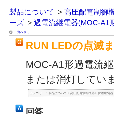
製品について
>
高圧配電制御
ーズ
>
過電流継電器(MOC-A1形
一覧へ戻る
RUN LEDの点滅
MOC-A1形過電流継
または消灯してい
カテゴリー :
製品について
>
高圧配電制御機器
>
保護継電器
回答