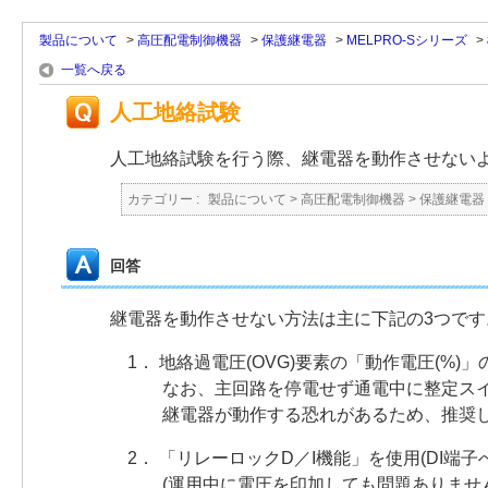
製品について
>
高圧配電制御機器
>
保護継電器
>
MELPRO-Sシリーズ
>
一覧へ戻る
人工地絡試験
人工地絡試験を行う際、継電器を動作させない
カテゴリー :
製品について
>
高圧配電制御機器
>
保護継電器
回答
継電器を動作させない方法は主に下記の3つです
1． 地絡過電圧(OVG)要素の「動作電圧(%)
なお、主回路を停電せず通電中に整定スイッチを
継電器が動作する恐れがあるため、推奨し
2． 「リレーロックD／I機能」を使用(DI端
(運用中に電圧を印加しても問題ありません