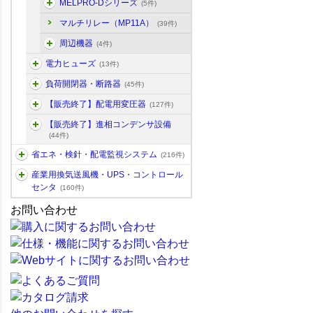
MELPRO-Dシリーズ
(5件)
マルチリレー（MP11A）
(39件)
周辺機器
(4件)
電力ヒューズ
(13件)
負荷開閉器・断路器
(45件)
【販売終了】配電用変圧器
(127件)
【販売終了】進相コンデンサ設備
(44件)
省エネ・検針・配電監視システム
(216件)
産業用換気送風機・UPS・コントロール
センタ
(160件)
お問い合わせ