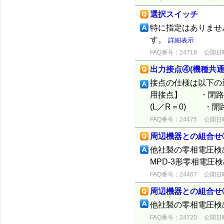
選択スイッチ
特に指定はありませ
す。
詳細表示
FAQ番号：24718
公開日時：
出力接点④(機種共通
接点の仕様は以下の
用接点】 ・閉路 DC
(L／R＝0) ・開路
FAQ番号：24475
公開日時：
周辺機器との組合せ
他社製の零相電圧検出
MPD-3形零相電
FAQ番号：24467
公開日時：
周辺機器との組合せ
他社製の零相電圧検
FAQ番号：24720
公開日時：