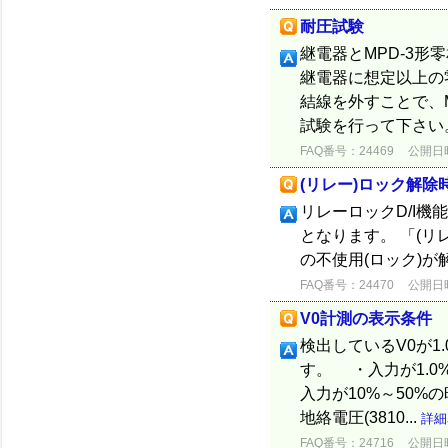
耐圧試験
継電器とMPD-3
継電器に想定以上の
結線を外すことで、
試験を行って下さい
FAQ番号：24469
公開日時：
(リレー)ロック解除
リレーロックD/I機
となります。 「(
の不使用(ロック)
FAQ番号：24470
公開日時：
V0計測の表示条件
検出しているV0が1
す。 ・入力が1.0
入力が10%～50%の
地絡電圧(3810...
詳細
FAQ番号：24716
公開日時：