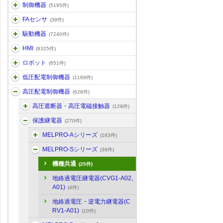
制御機器
(5195件)
FAセンサ
(39件)
駆動機器
(7240件)
HMI
(8325件)
ロボット
(651件)
低圧配電制御機器
(1169件)
高圧配電制御機器
(628件)
高圧遮断器・高圧電磁接触器
(129件)
保護継電器
(270件)
MELPRO-Aシリーズ
(183件)
MELPRO-Sシリーズ
(39件)
機種共通
(25件)
地絡過電圧継電器(CVG1-A02,
A01)
(4件)
地絡過電圧・逆電力継電器(C
RV1-A01)
(10件)