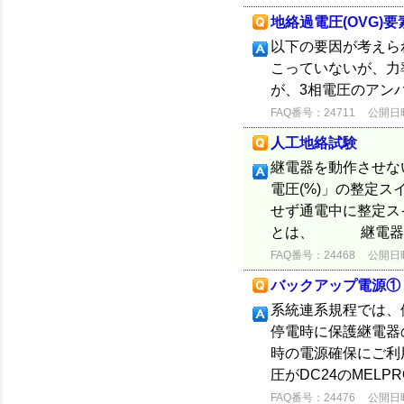
地絡過電圧(OVG)
以下の要因が考えら
こっていないが、力
が、3相電圧のアン
FAQ番号：24711
公開日時：
人工地絡試験
継電器を動作させない
電圧(%)」の整定
せず通電中に整定スイ
とは、 継電器が動
FAQ番号：24468
公開日時：
バックアップ電源①
系統連系規程では、
停電時に保護継電器の
時の電源確保にご利用
圧がDC24のMELP
FAQ番号：24476
公開日時：