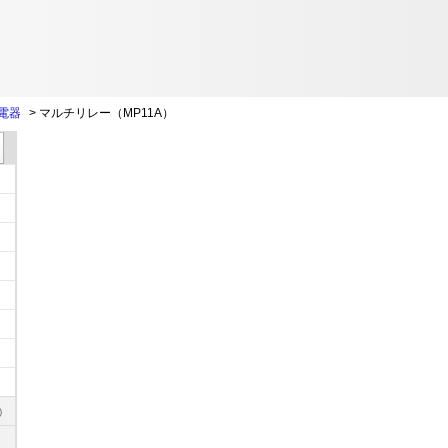
電器
>
マルチリレー（MP11A）
)