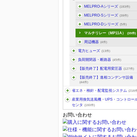
MELPRO-Aシリーズ
(183件)
MELPRO-Sシリーズ
(39件)
MELPRO-Dシリーズ
(5件)
マルチリレー（MP11A）
(39件)
周辺機器
(4件)
電力ヒューズ
(13件)
負荷開閉器・断路器
(45件)
【販売終了】配電用変圧器
(127件)
【販売終了】進相コンデンサ設備
(44件)
省エネ・検針・配電監視システム
(216件
産業用換気送風機・UPS・コントロー
センタ
(160件)
お問い合わせ