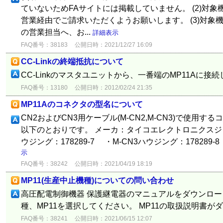
ていないためFAサイトには掲載していません。 (2)対
営業経由でご請求いただくようお願いします。 (3)対象
の営業担当へ、お...
詳細表示
FAQ番号：38183
公開日時：2021/12/27 16:09
CC-Linkの終端抵抗について
CC-Linkのマスタユニットから、一番端のMP11Aに接
FAQ番号：13180
公開日時：2012/02/24 21:35
MP11Aのコネクタの型名について
CN2およびCN3用ケーブル(M-CN2,M-CN3)で使用
以下のとおりです。 メーカ：タイコエレクトロニクスジ
ウジング：178289-7 ・M-CN3ハウジング：178289-8
示
FAQ番号：38242
公開日時：2021/04/19 18:19
MP11(生産中止機種)についての問い合わせ
高圧配電制御機器 保護継電器のマニュアルをダウンロー
種、MP11を選択してください。 MP11の取扱説明書
FAQ番号：38241
公開日時：2021/06/15 12:07