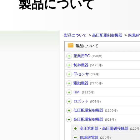
製品について
製品について
>
高圧配電制御機器
>
保護継
製品について
産業用PC
(190件)
制御機器
(5195件)
FAセンサ
(39件)
駆動機器
(7240件)
HMI
(8325件)
ロボット
(651件)
低圧配電制御機器
(1169件)
高圧配電制御機器
(628件)
高圧遮断器・高圧電磁接触器
(129件
保護継電器
(270件)