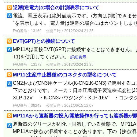
逆潮(逆電力)の場合の計測表示について
電流、電圧表示は絶対値表示です。(方向は判断できません
"を表示します。 電力量は逆潮の場合にはカウントしま
FAQ番号：13169
公開日時：2012/02/24 21:35
EVT(GPT)との接続について
MP11Aは直接EVT(GPT)に接続することはできません。
T1)を使用してください。
詳細表示
FAQ番号：13173
公開日時：2012/02/24 21:35
MP11(生産中止機種)のコネクタの型名について
CN2およびCN3用ケーブル(K-CN2,K-CN3)で使用
下のとおりです。 メーカ：日本圧着端子製造株式会社(JS
XLP-12V ・K-CN3ハウジング：XLP-16V ・コンタクト：
FAQ番号：38243
公開日時：2021/06/15 12:07
MP11Aから遮断器の投入/開放操作を行っても遮断器が
遮断器のグリースが固化・固渋している状態で、MP11
MP11Aの接点が溶着することがあります。下の【接点