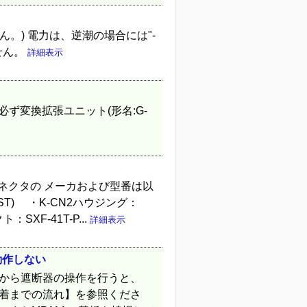
。) 電力は、逆潮の場合には"-
せん。
詳細表示
 必ず変換拡張ユニット(形名:G-
するコネクタの メーカおよび型番は以
T) ・K-CN2ハウジング：
SXF-41T-P...
詳細表示
動作しない
Aから遮断器の操作を行うと、
溶着までの流れ】を参照くださ