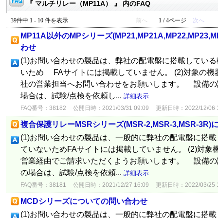
『 マルチリレー（MP11A） 』 内のFAQ
39件中 1 - 10 件を表示
前へ
1 / 4ページ
次へ
MP11A以外のMPシリーズ(MP21,MP21A,MP22,MP23,
わせ
(1)お問い合わせの製品は、弊社の配電盤に搭載してい
いため FAサイトには掲載していません。 (2)対象の
社の営業担当へお問い合わせをお願いします。 設備の
場合は、試験/点検を依頼し...
詳細表示
FAQ番号：38182
公開日時：2021/03/31 09:09
更新日時：2022/12/06 1
複合保護リレーMSRシリーズ(MSR-2,MSR-3,MSR-3
(1)お問い合わせの製品は、一般的に弊社の配電盤に搭
ていないためFAサイトには掲載していません。 (2)対
営業経由でご請求いただくようお願いします。 設備の
の場合は、試験/点検を依頼...
詳細表示
FAQ番号：38181
公開日時：2021/12/27 16:09
更新日時：2022/03/25 1
MCDシリーズについての問い合わせ
(1)お問い合わせの製品は、一般的に弊社の配電盤に搭