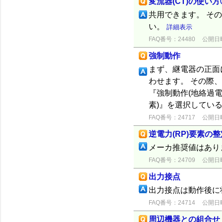
変流器(CT)の使い方
共用できます。 そ
い。
詳細表示
FAQ番号：24480
公開日時：
強制動作
まず、継電器の正面
わせます。 その際
『強制動作(地絡過電
素)』を選択している
FAQ番号：24717
公開日時：
逆電力(RP)要素の
メーカ推奨値はあり
FAQ番号：24709
公開日時：
出力接点
出力接点は動作後に
FAQ番号：24714
公開日時：
周辺機器との組合せ