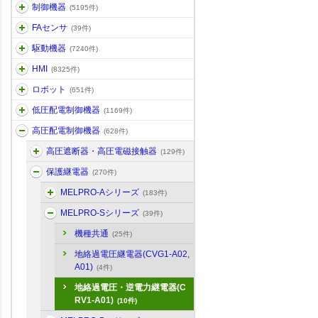
制御機器
(5195件)
FAセンサ
(39件)
駆動機器
(7240件)
HMI
(8325件)
ロボット
(651件)
低圧配電制御機器
(1169件)
高圧配電制御機器
(628件)
高圧遮断器・高圧電磁接触器
(129件)
保護継電器
(270件)
MELPRO-Aシリーズ
(183件)
MELPRO-Sシリーズ
(39件)
機種共通
(25件)
地絡過電圧継電器(CVG1-A02,
A01)
(4件)
地絡過電圧・逆電力継電器(C
RV1-A01)
(10件)