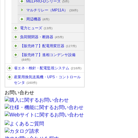
MELPRO-Dシリーズ
(5件)
マルチリレー（MP11A）
(39件)
周辺機器
(4件)
電力ヒューズ
(13件)
負荷開閉器・断路器
(45件)
【販売終了】配電用変圧器
(127件)
【販売終了】進相コンデンサ設備
(44件)
省エネ・検針・配電監視システム
(216件)
産業用換気送風機・UPS・コントロール
センタ
(160件)
お問い合わせ