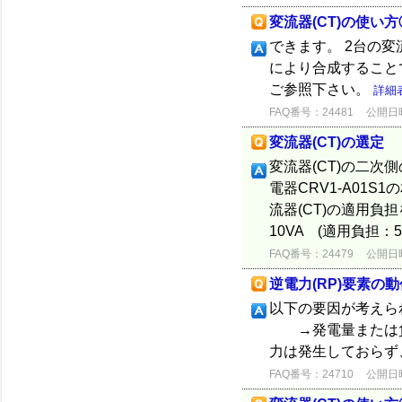
変流器(CT)の使い方
できます。 2台の変
により合成すること
ご参照下さい。
詳細
FAQ番号：24481
公開日時：
変流器(CT)の選定
変流器(CT)の二次
電器CRV1-A01S
流器(CT)の適用負
10VA (適用負担：5～
FAQ番号：24479
公開日時：
逆電力(RP)要素の動
以下の要因が考えら
→発電量または負
力は発生しておら
FAQ番号：24710
公開日時：