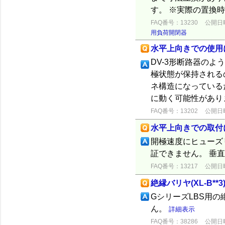
す。 ※実際の置換
FAQ番号：13230
公開日時：
用負荷開閉器
水平上向きでの使用
DV-3形断路器の
極状態が保持される
ネ構造になっている
に動く可能性があり
FAQ番号：13202
公開日時：
水平上向きでの取付
開極速度にヒューズ
証できません。 垂
FAQ番号：13217
公開日時：
絶縁バリヤ(XL-B*
GシリーズLBS用の絶
ん。
詳細表示
FAQ番号：38286
公開日時：