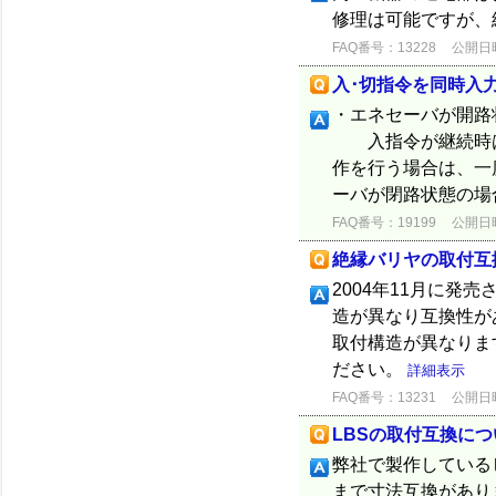
修理は可能ですが、
FAQ番号：13228
公開日時：
入･切指令を同時入
・エネセーバが開
入指令が継続時は
作を行う場合は、一
ーバが閉路状態の場
FAQ番号：19199
公開日時：
絶縁バリヤの取付互
2004年11月に発
造が異なり互換性が
取付構造が異なりま
ださい。
詳細表示
FAQ番号：13231
公開日時：
LBSの取付互換につ
弊社で製作している
まで寸法互換があり