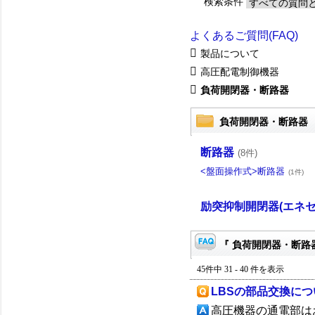
検索条件
よくあるご質問(FAQ)
製品について
高圧配電制御機器
負荷開閉器・断路器
負荷開閉器・断路器
断路器
(8件)
<盤面操作式>断路器
(1件)
励突抑制開閉器(エネセ
『 負荷開閉器・断路器
45件中 31 - 40 件を表示
LBSの部品交換につ
高圧機器の通電部は