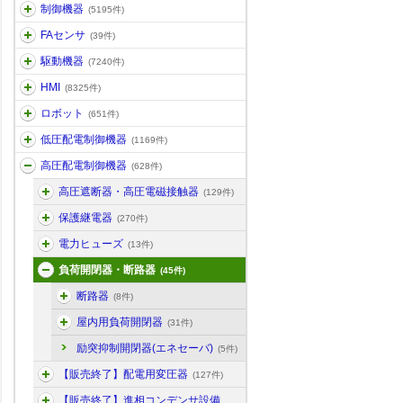
制御機器
(5195件)
FAセンサ
(39件)
駆動機器
(7240件)
HMI
(8325件)
ロボット
(651件)
低圧配電制御機器
(1169件)
高圧配電制御機器
(628件)
高圧遮断器・高圧電磁接触器
(129件)
保護継電器
(270件)
電力ヒューズ
(13件)
負荷開閉器・断路器
(45件)
断路器
(8件)
屋内用負荷開閉器
(31件)
励突抑制開閉器(エネセーバ)
(5件)
【販売終了】配電用変圧器
(127件)
【販売終了】進相コンデンサ設備