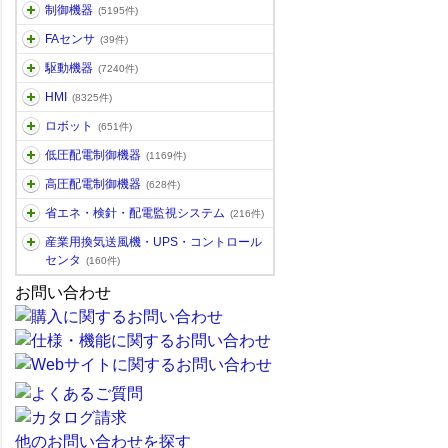
制御機器
(5195件)
FAセンサ
(39件)
駆動機器
(7240件)
HMI
(8325件)
ロボット
(651件)
低圧配電制御機器
(1169件)
高圧配電制御機器
(628件)
省エネ・検針・配電監視システム
(216件)
産業用換気送風機・UPS・コントロール
センタ
(160件)
お問い合わせ
他のお問い合わせを探す