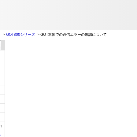
T
>
GOT800シリーズ
>
GOT本体での通信エラーの確認について
)
ル