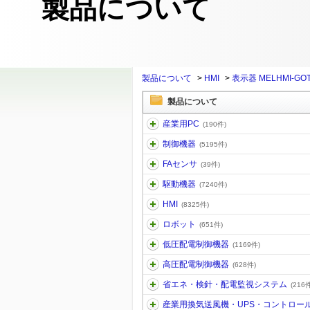
製品について
製品について
>
HMI
>
表示器 MELHMI-GO
製品について
産業用PC
(190件)
制御機器
(5195件)
FAセンサ
(39件)
駆動機器
(7240件)
HMI
(8325件)
ロボット
(651件)
低圧配電制御機器
(1169件)
高圧配電制御機器
(628件)
省エネ・検針・配電監視システム
(216件
産業用換気送風機・UPS・コントロー