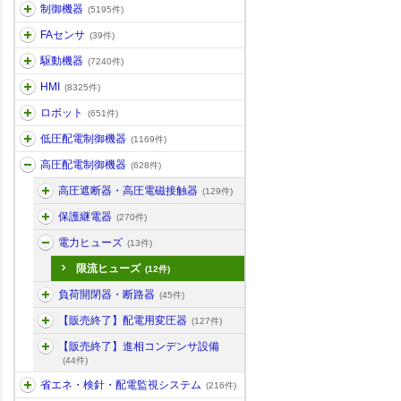
制御機器
(5195件)
FAセンサ
(39件)
駆動機器
(7240件)
HMI
(8325件)
ロボット
(651件)
低圧配電制御機器
(1169件)
高圧配電制御機器
(628件)
高圧遮断器・高圧電磁接触器
(129件)
保護継電器
(270件)
電力ヒューズ
(13件)
限流ヒューズ
(12件)
負荷開閉器・断路器
(45件)
【販売終了】配電用変圧器
(127件)
【販売終了】進相コンデンサ設備
(44件)
省エネ・検針・配電監視システム
(216件)