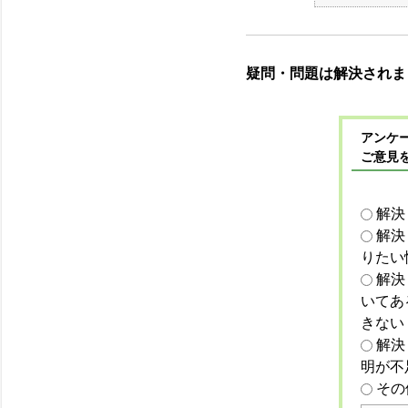
疑問・問題は解決されま
アンケー
ご意見
解決
解決
りたい
解決
いてあ
きない
解決
明が不
その