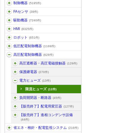
制御機器
(5195件)
FAセンサ
(39件)
駆動機器
(7240件)
HMI
(8325件)
ロボット
(651件)
低圧配電制御機器
(1169件)
高圧配電制御機器
(628件)
高圧遮断器・高圧電磁接触器
(129件)
保護継電器
(270件)
電力ヒューズ
(13件)
限流ヒューズ
(12件)
負荷開閉器・断路器
(45件)
【販売終了】配電用変圧器
(127件)
【販売終了】進相コンデンサ設備
(44件)
省エネ・検針・配電監視システム
(216件)