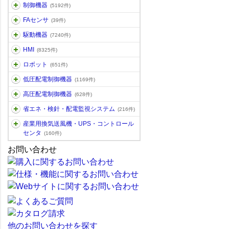
制御機器
(5192件)
FAセンサ
(39件)
駆動機器
(7240件)
HMI
(8325件)
ロボット
(651件)
低圧配電制御機器
(1169件)
高圧配電制御機器
(628件)
省エネ・検針・配電監視システム
(216件)
産業用換気送風機・UPS・コントロール
センタ
(160件)
お問い合わせ
他のお問い合わせを探す