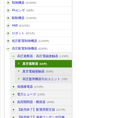
制御機器
(5195件)
FAセンサ
(39件)
駆動機器
(7240件)
HMI
(8325件)
ロボット
(651件)
低圧配電制御機器
(1169件)
高圧配電制御機器
(628件)
高圧遮断器・高圧電磁接触器
(129件)
真空遮断器
(68件)
真空電磁接触器
(54件)
高圧盤用機器引出ユニット
(7件)
保護継電器
(270件)
電力ヒューズ
(13件)
負荷開閉器・断路器
(45件)
【販売終了】配電用変圧器
(127件)
【販売終了】進相コンデンサ設備