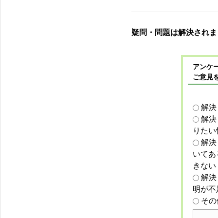
疑問・問題は解決されま
アンケー
ご意見
解決
解決
りたい
解決
いてあ
きない
解決
明が不
その